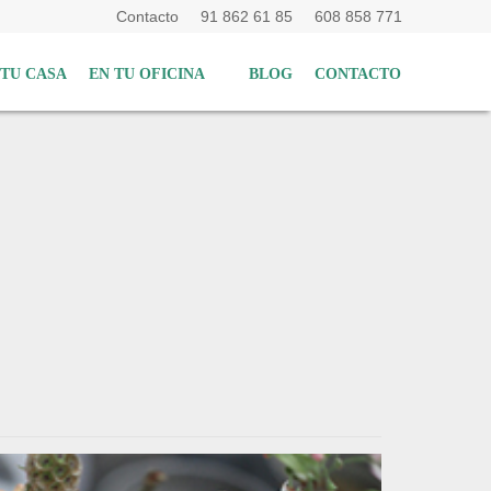
Contacto
91 862 61 85
608 858 771
 TU CASA
EN TU OFICINA
BLOG
CONTACTO