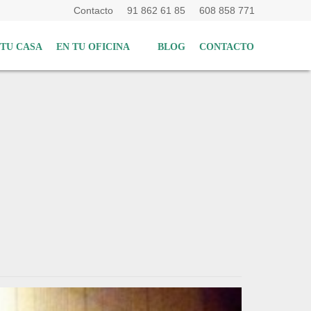
Contacto
91 862 61 85
608 858 771
 TU CASA
EN TU OFICINA
BLOG
CONTACTO