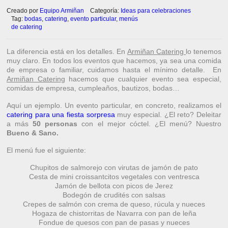
Creado por
Equipo Armiñan
Categoría:
Ideas para celebraciones
Tag:
bodas
,
catering
,
evento particular
,
menús
de catering
La diferencia está en los detalles. En
Armiñan Catering
lo tenemos
muy claro. En todos los eventos que hacemos, ya sea una comida
de empresa o familiar, cuidamos hasta el mínimo detalle. En
Armiñan Caterin
g
hacemos que cualquier evento sea especial,
comidas de empresa, cumpleaños, bautizos, bodas…
Aquí un ejemplo. Un evento particular, en concreto, realizamos el
catering para una fiesta sorpresa
muy especial. ¿El reto? Deleitar
a más
50 personas
con el mejor cóctel. ¿El menú? Nuestro
Bueno & Sano.
El menú fue el siguiente:
Chupitos de salmorejo con virutas de jamón de pato
Cesta de mini croissantcitos vegetales con ventresca
Jamón de bellota con picos de Jerez
Bodegón de crudités con salsas
Crepes de salmón con crema de queso, rúcula y nueces
Hogaza de chistorritas de Navarra con pan de leña
Fondue de quesos con pan de pasas y nueces