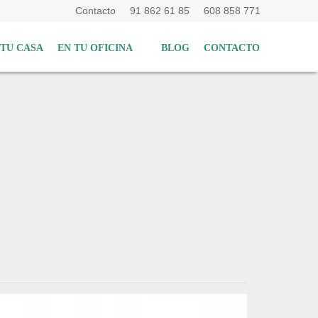
Contacto
91 862 61 85
608 858 771
 TU CASA
EN TU OFICINA
BLOG
CONTACTO