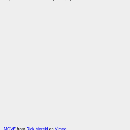
MOVE
from
Rick Mereki
on
Vimeo
.