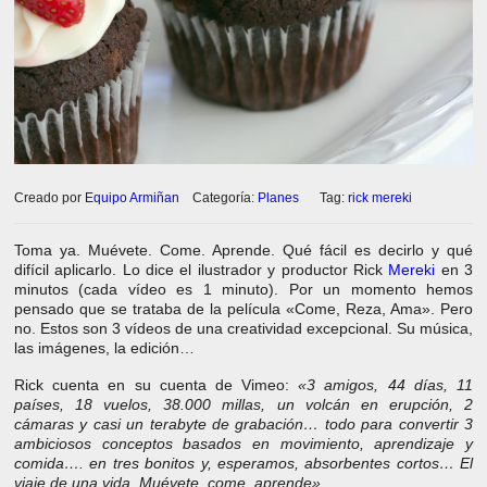
Creado por
Equipo Armiñan
Categoría:
Planes
Tag:
rick mereki
Toma ya. Muévete. Come. Aprende. Qué fácil es decirlo y qué
difícil aplicarlo. Lo dice el ilustrador y productor Rick
Mereki
en 3
minutos (cada vídeo es 1 minuto). Por un momento hemos
pensado que se trataba de la película «Come, Reza, Ama». Pero
no. Estos son 3 vídeos de una creatividad excepcional. Su música,
las imágenes, la edición…
Rick cuenta en su cuenta de Vimeo:
«3 amigos, 44 días, 11
países, 18 vuelos, 38.000 millas, un volcán en erupción, 2
cámaras y casi un terabyte de grabación… todo para convertir 3
ambiciosos conceptos basados en movimiento, aprendizaje y
comida…. en tres bonitos y, esperamos, absorbentes cortos… El
viaje de una vida. Muévete, come, aprende».