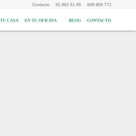
Contacto
91 862 61 85
608 858 771
 TU CASA
EN TU OFICINA
BLOG
CONTACTO