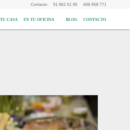
Contacto
91 862 61 85
608 858 771
 TU CASA
EN TU OFICINA
BLOG
CONTACTO