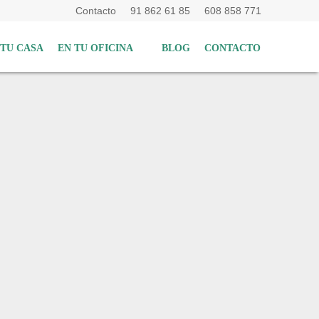
Contacto
91 862 61 85
608 858 771
 TU CASA
EN TU OFICINA
BLOG
CONTACTO