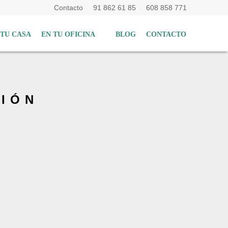
Contacto
91 862 61 85
608 858 771
 TU CASA
EN TU OFICINA
BLOG
CONTACTO
CIÓN