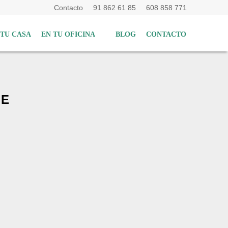
Contacto
91 862 61 85
608 858 771
 TU CASA
EN TU OFICINA
BLOG
CONTACTO
TE