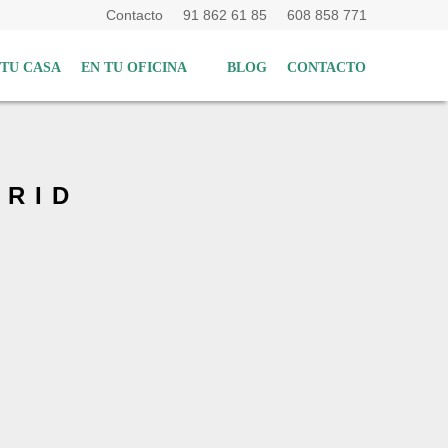
Contacto
91 862 61 85
608 858 771
 TU CASA
EN TU OFICINA
BLOG
CONTACTO
DRID